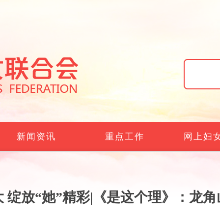
新闻资讯
重点工作
网上妇
 绽放“她”精彩|《是这个理》：龙